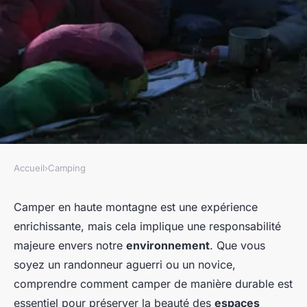
Accueil
›
Camping
CAMPING
Quelles sont les meilleures
Camper en haute montagne est une expérience
enrichissante, mais cela implique une responsabilité
pratiques pour camper en
majeure envers notre
environnement
. Que vous
région de haute montagne
soyez un randonneur aguerri ou un novice,
sans perturber l'écosystème?
comprendre comment camper de manière durable est
essentiel pour préserver la beauté des
espaces