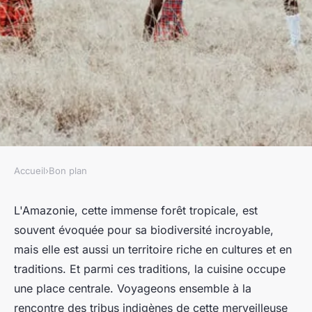
Accueil
›
Bon plan
BON PLAN
Comment découvrir les
L'Amazonie, cette immense forêt tropicale, est
souvent évoquée pour sa biodiversité incroyable,
traditions culinaires des tribus
mais elle est aussi un territoire riche en cultures et en
indigènes en Amazonie
traditions. Et parmi ces traditions, la cuisine occupe
brésilienne?
une place centrale. Voyageons ensemble à la
rencontre des tribus indigènes de cette merveilleuse