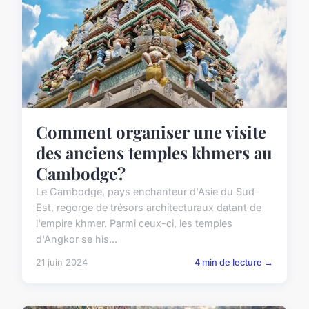
Comment organiser une visite
des anciens temples khmers au
Cambodge?
Le Cambodge, pays enchanteur d'Asie du Sud-
Est, regorge de trésors architecturaux datant de
l'empire khmer. Parmi ceux-ci, les temples
d'Angkor se his...
21 juin 2024
4 min de lecture →