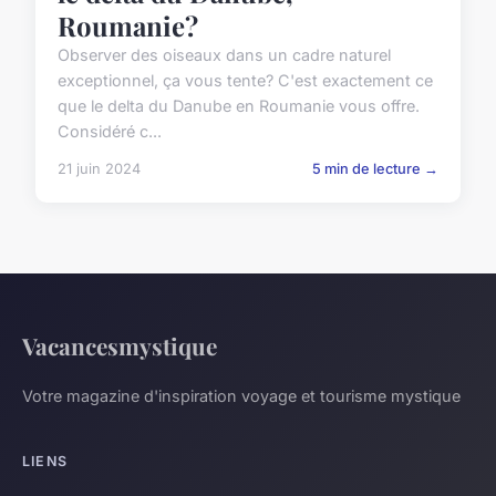
Roumanie?
Observer des oiseaux dans un cadre naturel
exceptionnel, ça vous tente? C'est exactement ce
que le delta du Danube en Roumanie vous offre.
Considéré c...
21 juin 2024
5 min de lecture →
Vacancesmystique
Votre magazine d'inspiration voyage et tourisme mystique
LIENS