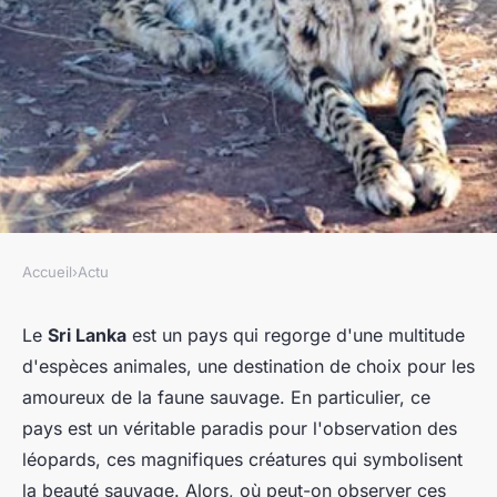
Accueil
›
Actu
ACTU
Quels sont les meilleurs
Le
Sri Lanka
est un pays qui regorge d'une multitude
d'espèces animales, une destination de choix pour les
endroits pour observer les
amoureux de la faune sauvage. En particulier, ce
léopards au Sri Lanka?
pays est un véritable paradis pour l'observation des
léopards, ces magnifiques créatures qui symbolisent
Ambre
•
21 juin 2024
•
6 min de lecture
la beauté sauvage. Alors, où peut-on observer ces